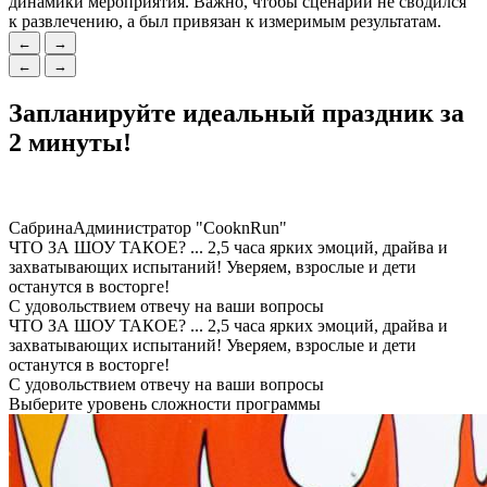
динамики мероприятия. Важно, чтобы сценарий не сводился
к развлечению, а был привязан к измеримым результатам.
←
→
←
→
Запланируйте
идеальный праздник
за
2 минуты!
Сабрина
Администратор "CooknRun"
ЧТО ЗА ШОУ ТАКОЕ?
...
2,5 часа ярких эмоций, драйва и
захватывающих испытаний! Уверяем, взрослые и дети
останутся в восторге!
С удовольствием отвечу на ваши вопросы
ЧТО ЗА ШОУ ТАКОЕ?
...
2,5 часа ярких эмоций, драйва и
захватывающих испытаний! Уверяем, взрослые и дети
останутся в восторге!
С удовольствием отвечу на ваши вопросы
Выберите уровень сложности программы