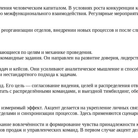
вления человеческим капиталом. В условиях роста конкуренции
нью межфункционального взаимодействия. Регулярные мероприят
реорганизации отделов, внедрении новых процессов и после сл
ающиеся по целям и механике проведения.
омандные задания. Он направлен на развитие доверия, лидерств
адач и кейсов. Они усиливают аналитическое мышление и спосо
 нестандартного подхода к задачам.
. Его цель — согласование видения, целей и распределения отв
тать с распределёнными командами, и выездной тимбилдинг, о
й измеримый эффект. Акцент делается на укрепление личных свя
делами и синхронизации процессов. Здесь применяются сценари
жание вовлечённости и формирование чувства принадлежности 
ов продаж и управленческих команд. В первом случае акцент де