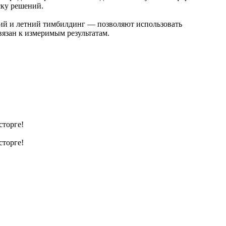
ску решений.
ний и летний тимбилдинг — позволяют использовать
вязан к измеримым результатам.
сторге!
сторге!