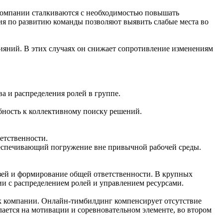
 компании сталкиваются с необходимостью повышать
ия по развитию команды позволяют выявить слабые места во
ияний. В этих случаях он снижает сопротивление изменениям
а и распределения ролей в группе.
бность к коллективному поиску решений.
етственности.
беспечивающий погружение вне привычной рабочей среды.
зей и формирование общей ответственности. В крупных
и с распределением ролей и управлением ресурсами.
к компании. Онлайн-тимбилдинг компенсирует отсутствие
лается на мотивации и соревновательном элементе, во втором