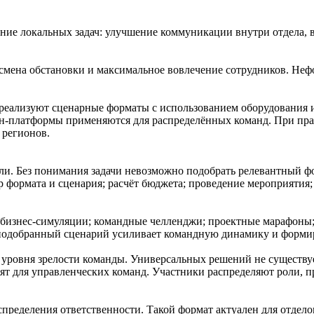
ие локальных задач: улучшение коммуникации внутри отдела, в
 смена обстановки и максимальное вовлечение сотрудников. Неф
реализуют сценарные форматы с использованием оборудования и
йн-платформы применяются для распределённых команд. При пр
 регионов.
ели. Без понимания задачи невозможно подобрать релевантный 
р формата и сценария; расчёт бюджета; проведение мероприятия
бизнес-симуляции; командные челленджи; проектные марафоны; 
подобранный сценарий усиливает командную динамику и формир
и уровня зрелости команды. Универсальных решений не существ
ят для управленческих команд. Участники распределяют роли, 
пределения ответственности. Такой формат актуален для отдел