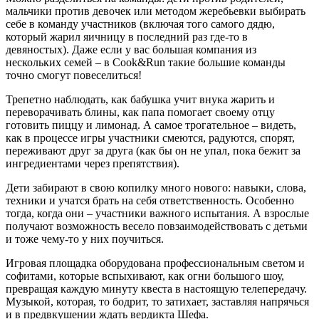
мальчики против девочек или методом жеребьевки выбирать
себе в команду участников (включая того самого дядю,
который жарил яичницу в последний раз где-то в
девяностых). Даже если у вас большая компания из
нескольких семей – в Cook&Run такие большие команды
точно смогут повеселиться!
Трепетно наблюдать, как бабушка учит внука жарить и
переворачивать блины, как папа помогает своему отцу
готовить пиццу и лимонад. А самое трогательное – видеть,
как в процессе игры участники смеются, радуются, спорят,
переживают друг за друга (как бы он не упал, пока бежит за
ингредиентами через препятствия).
Дети забирают в свою копилку много нового: навыки, слова,
техники и учатся брать на себя ответственность. Особенно
тогда, когда они – участники важного испытания. А взрослые
получают возможность весело повзаимодействовать с детьми
и тоже чему-то у них поучиться.
Игровая площадка оборудована профессиональным светом и
софитами, которые вспыхивают, как огни большого шоу,
превращая каждую минуту квеста в настоящую телепередачу.
Музыкой, которая, то бодрит, то затихает, заставляя напрячься
и в предвкушении ждать вердикта Шефа.