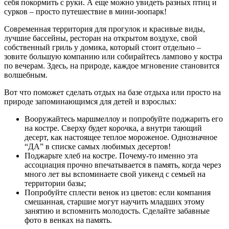
себя покормить с руки. А еще можно увидеть разных птиц и
сурков – просто путешествие в мини-зоопарк!
Современная территория для прогулок и красивые виды,
лучшие бассейны, ресторан на открытом воздухе, свой
собственный гриль у домика, который стоит отдельно –
зовите большую компанию или собирайтесь лампово у костра
по вечерам. Здесь, на природе, каждое мгновение становится
волшебным.
Вот что поможет сделать отдых на базе отдыха или просто на
природе запоминающимся для детей и взрослых:
Вооружайтесь маршмеллоу и попробуйте поджарить его
на костре. Сверху будет корочка, а внутри тающий
десерт, как настоящее теплое мороженое. Однозначное
“ДА” в списке самых любимых десертов!
Поджарьте хлеб на костре. Почему-то именно эта
ассоциация прочно впечатывается в память, когда через
много лет вы вспоминаете свой уикенд с семьей на
территории базы;
Попробуйте сплести венок из цветов: если компания
смешанная, старшие могут научить младших этому
занятию и вспомнить молодость. Сделайте забавные
фото в венках на память.