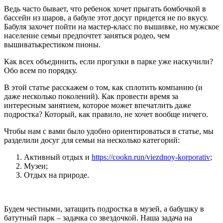
Ведь часто бывает, что ребенок хочет прыгать бомбочкой в
бассейн из шаров, а бабуле этот досуг придется не по вкусу.
Бабуля захочет пойти на мастер-класс по вышивке, но мужское
население семьи предпочтет заняться родео, чем
вышиватькрестиком пионы.
Как всех объединить, если прогулки в парке уже наскучили?
Обо всем по порядку.
В этой статье расскажем о том, как сплотить компанию (и
даже несколько поколений). Как провести время за
интересным занятием, которое может впечатлить даже
подростка? Который, как правило, не хочет вообще ничего.
Чтобы нам с вами было удобно ориентироваться в статье, мы
разделили досуг для семьи на несколько категорий:
Активный отдых и
https://cookn.run/viezdnoy-korporativ
;
Музеи;
Отдых на природе.
Будем честными, затащить подростка в музей, а бабушку в
батутный парк – задачка со звездочкой. Наша задача на