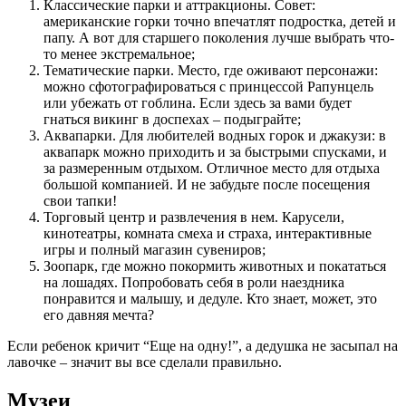
Классические парки и аттракционы. Совет:
американские горки точно впечатлят подростка, детей и
папу. А вот для старшего поколения лучше выбрать что-
то менее экстремальное;
Тематические парки. Место, где оживают персонажи:
можно сфотографироваться с принцессой Рапунцель
или убежать от гоблина. Если здесь за вами будет
гнаться викинг в доспехах – подыграйте;
Аквапарки. Для любителей водных горок и джакузи: в
аквапарк можно приходить и за быстрыми спусками, и
за размеренным отдыхом. Отличное место для отдыха
большой компанией. И не забудьте после посещения
свои тапки!
Торговый центр и развлечения в нем. Карусели,
кинотеатры, комната смеха и страха, интерактивные
игры и полный магазин сувениров;
Зоопарк, где можно покормить животных и покататься
на лошадях. Попробовать себя в роли наездника
понравится и малышу, и дедуле. Кто знает, может, это
его давняя мечта?
Если ребенок кричит “Еще на одну!”, а дедушка не засыпал на
лавочке – значит вы все сделали правильно.
Музеи