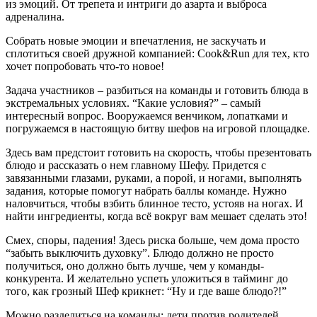
из эмоций. От трепета и интриги до азарта и выброса
адреналина.
Собрать новые эмоции и впечатления, не заскучать и
сплотиться своей дружной компанией: Cook&Run для тех, кто
хочет попробовать что-то новое!
Задача участников – разбиться на команды и готовить блюда в
экстремальных условиях. “Какие условия?” – самый
интересный вопрос. Вооружаемся венчиком, лопатками и
погружаемся в настоящую битву шефов на игровой площадке.
Здесь вам предстоит готовить на скорость, чтобы презентовать
блюдо и рассказать о нем главному Шефу. Придется с
завязанными глазами, руками, а порой, и ногами, выполнять
задания, которые помогут набрать баллы команде. Нужно
наловчиться, чтобы взбить блинное тесто, устояв на ногах. И
найти ингредиенты, когда всё вокруг вам мешает сделать это!
Смех, споры, падения! Здесь риска больше, чем дома просто
“забыть выключить духовку”. Блюдо должно не просто
получиться, оно должно быть лучше, чем у команды-
конкурента. И желательно успеть уложиться в тайминг до
того, как грозный Шеф крикнет: “Ну и где ваше блюдо?!”
Можно разделиться на команды: дети против родителей,