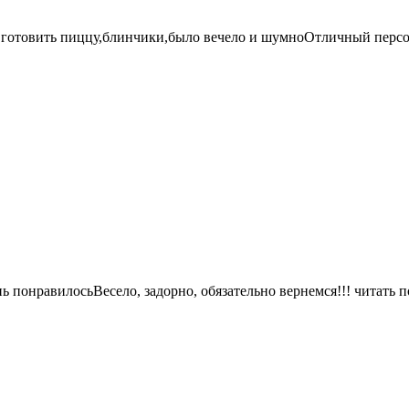
 готовить пиццу,блинчики,было вечело и шумноОтличный перс
ь понравилосьВесело, задорно, обязательно вернемся!!!
читать 