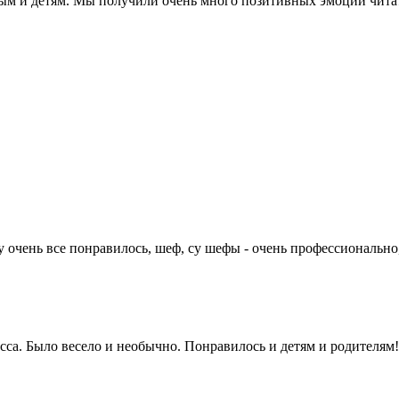
слым и детям. Мы получили очень много позитивных эмоций
чита
 очень все понравилось, шеф, су шефы - очень профессионально,
сса. Было весело и необычно. Понравилось и детям и родителям!