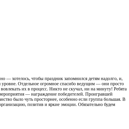
но — хотелось, чтобы праздник запомнился детям надолго, и,
ем уровне. Отдельное огромное спасибо ведущим — они просто
овлекать их в процесс. Никто не скучал, ни на минуту! Ребята
ь мероприятия — награждение победителей. Проигравшей
анство было чуть просторнее, особенно если группа большая. В
организацию, позитив и яркие эмоции. Обязательно будем