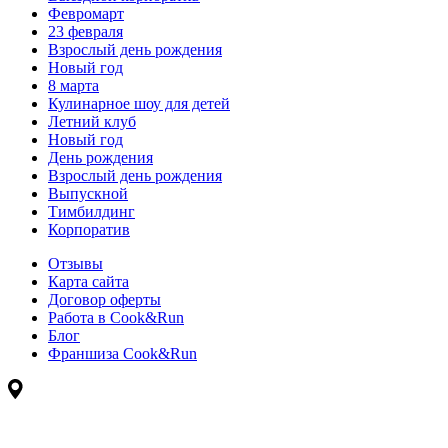
Февромарт
23 февраля
Взрослый день рождения
Новый год
8 марта
Кулинарное шоу для детей
Летний клуб
Новый год
День рождения
Взрослый день рождения
Выпускной
Тимбилдинг
Корпоратив
Отзывы
Карта сайта
Договор оферты
Работа в Cook&Run
Блог
Франшиза Cook&Run