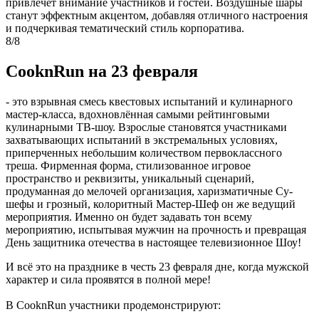
привлечёт внимание участников и гостей. Воздушные шары
станут эффектным акцентом, добавляя отличного настроения
и подчеркивая тематический стиль корпоратива.
8/8
CooknRun на 23 февраля
- это взрывная смесь квестовых испытаний и кулинарного
мастер-класса, вдохновлённая самыми рейтинговыми
кулинарными ТВ-шоу. Взрослые становятся участниками
захватывающих испытаний в экстремальных условиях,
приперченных небольшим количеством первоклассного
треша. Фирменная форма, стилизованное игровое
пространство и реквизиты, уникальный сценарий,
продуманная до мелочей организация, харизматичные Су-
шефы и грозный, колоритный Мастер-Шеф он же ведущий
мероприятия. Именно он будет задавать тон всему
мероприятию, испытывая мужчин на прочность и превращая
День защитника отечества в настоящее телевизионное Шоу!
И всё это на празднике в честь 23 февраля дне, когда мужской
характер и сила проявятся в полной мере!
В CooknRun участники продемонстрируют: