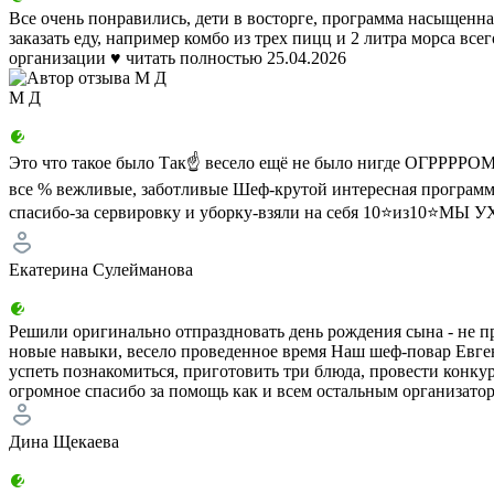
Все очень понравились, дети в восторге, программа насыщенна
заказать еду, например комбо из трех пицц и 2 литра морса вс
организации ♥️
читать полностью
25.04.2026
М Д
Это что такое было Так☝ весело ещё не было нигде ОГРРРР
все % вежливые, заботливые Шеф-крутой интересная программ
спасибо-за сервировку и уборку-взяли на себя 10⭐️из10⭐️М
Екатерина Сулейманова
Решили оригинально отпраздновать день рождения сына - не пр
новые навыки, весело проведенное время Наш шеф-повар Евгени
успеть познакомиться, приготовить три блюда, провести конкур
огромное спасибо за помощь как и всем остальным организатор
Дина Щекаева