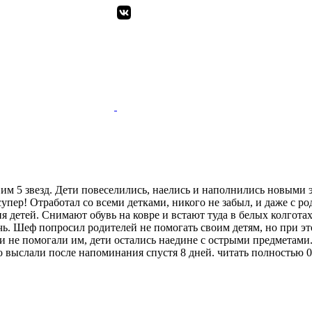
авим 5 звезд. Дети повеселились, наелись и наполнились новым
пер! Отработал со всеми детками, никого не забыл, и даже с ро
я детей. Снимают обувь на ковре и встают туда в белых колгота
ь. Шеф попросил родителей не помогать своим детям, но при эт
и не помогали им, дети остались наедине с острыми предметами.
о выслали после напоминания спустя 8 дней.
читать полностью
0