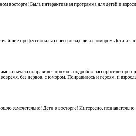
ном восторге! Была интерактивная программа для детей и взрос
чайшие профессионалы своего дела,еще и с юмором.Дети и я в в
самого начала понравился подход - подробно расспросили про п
 вовремя, без нервов, с юмором. Понравилось и героям, и взрос
ошло замечательно! Дети в восторге! Интересно, познавательно