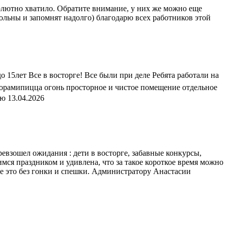
солютно хватило. Обратите внимание, у них же можно еще
вольны и запомнят надолго) благодарю всех работников этой
ет Все в восторге! Все были при деле Ребята работали на
орамипицца огонь просторное и чистое помещение отдельное
ью
13.04.2026
евзошел ожидания : дети в восторге, забавные конкурсы,
мся праздником и удивлена, что за такое короткое время можно
все это без гонки и спешки. Администратору Анастасии