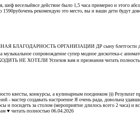
я, шеф веселыйвсе действие было 1,5 часа примерно и этого аб
его 1590рубочень рекомендую это место, вы и ваши дети будут до
ОМНАЯ БЛАГОДАРНОСТЬ ОРГАНИЗАЦИИ ДР сыну 6летгости до 15л
а музыкальное сопровождение супер модное дискотека-с анимат
Ы УХОДИТЬ НЕ ХОТЕЛИ Успехов вам и признания
читать полност
осто квесты, конкурсы, а кулинарным поединком ))) Результат пр
й - мастер создавать настроение Я очень рада, довольна удавши
сы и посидеть за столом (мероприятие длилось всего 2 часа) и 
ам ♥️
читать полностью
06.04.2026