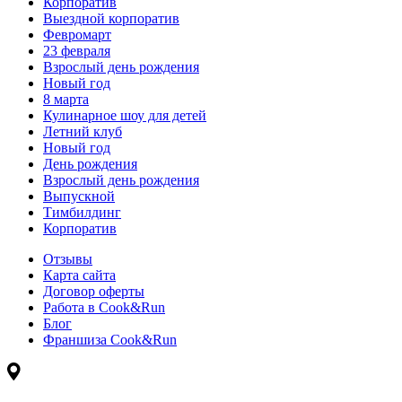
Корпоратив
Выездной корпоратив
Февромарт
23 февраля
Взрослый день рождения
Новый год
8 марта
Кулинарное шоу для детей
Летний клуб
Новый год
День рождения
Взрослый день рождения
Выпускной
Тимбилдинг
Корпоратив
Отзывы
Карта сайта
Договор оферты
Работа в Cook&Run
Блог
Франшиза Cook&Run