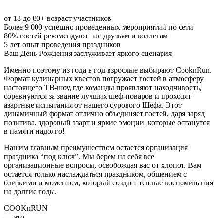
от 18 до 80+
возраст участников
Более 9 000
успешно проведенных мероприятий по сети
80%
гостей рекомендуют нас друзьям и коллегам
5 лет
опыт проведения праздников
Ваш День Рождения заслуживает яркого сценария
Именно поэтому из года в год взрослые выбирают CooknRun.
Формат кулинарных квестов погружает гостей в атмосферу
настоящего ТВ-шоу, где команды проявляют находчивость,
соревнуются за звание лучших шеф-поваров и проходят
азартные испытания от нашего сурового Шефа. Этот
динамичный формат отлично объединяет гостей, даря заряд
позитива, здоровый азарт и яркие эмоции, которые останутся
в памяти надолго!
Нашим главным преимуществом остается организация
праздника “под ключ”. Мы берем на себя все
организационные вопросы, освобождая вас от хлопот. Вам
остается только наслаждаться праздником, общением с
близкими и моментом, который создаст теплые воспоминания
на долгие годы.
COOKnRUN
— это