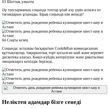
03
Шаттық уақыты
Әр тапсырманың соңында топтар ұпай алу үшін аспазға өз
тағамдарын ұсынады. Бірақ соңында кім жеңеді?
04
Соңғы кезең
Соңында: аспазшы басқаратын Cook&Run командасынан
құттықтаулар, тақырыптық торт қосылған шай және керемет
дискотека аласыз. Көңіл-күйдің көтерілуіне және ұмытылмас
эмоцияларға кепілдік беріледі.
Неліктен адамдар бізге сенеді