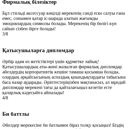
Фирмалық білезіктер
Бұл стильді аксессуар көңілді мерекенің сәнді еске салуы ғана
емес, сонымен қатар іс-шарада алатын жағымды
эмоциялардың символы болады. Мерекенің бір бөлігі күн
сайын сізбен бірге болады!
3/8
Қатысушыларға дипломдар
Әрбір адам өз жетістіктері үшін құрметке лайық!
Қатысушылардың аты-жөні жазылған фирмалық дипломдар
әйелдердің корпоративтік кешіне тамаша қосымша болады,
олардың әрқайсысының аспаздық қиындықтардағы табысына
баса назар аударады. Әріптестеріңізбен мақтанасыз, ал мұндай
дипломдар мерекені тағы да қайталағыңыз келетін есте
қаларлық кәдесыйға айналады!
4/8
Би баттлы
Әйелдер мерекесіне би батлымен біраз толқу қосыңыз! Біздің