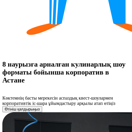
8 наурызға арналған кулинарлық шоу
форматы бойынша корпоратив в
Астане
Көктемнің басты мерекесін аспаздық квест-шоулармен
корпоративтік іс-шара ұйымдастыру арқылы атап өтіңіз
Өтініш қалдырыңыз