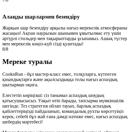
Алаңды шарлармен безендіру
Жарқын шар безендіру арқылы нағыз мерекелік атмосфераны
жасаңыз! Ақпан наурызын шынымен ұмытылмас ету үшін
әртүрлі стильдер мен тақырыптарды ұсынамыз. Ашық түстер
мен мерекелік көңіл-күй сізді қуантады!
8/8
Мереке туралы
CooknRun - бұл мастер-класс емес, толқуларға, күтпеген
қиындықтарға және ақылсыздыққа толы нағыз аспаздық
шытырман оқиға.
Елестетіп көріңізші: сіз танымал аспаздық шоудың
қатысушысысыз. Уақыт өтіп барады, тапсырма мүмкіншілік
шегінде. Тез стратегия ойлап тауып, барлық аспаздық
қабілеттеріңізді пайдаланып, командалық рухты көрсетуіңіз
керек, себебі бұл жай ғана дәмді нәтиже емес, нағыз аспаздық
шебердің мәртебесі!