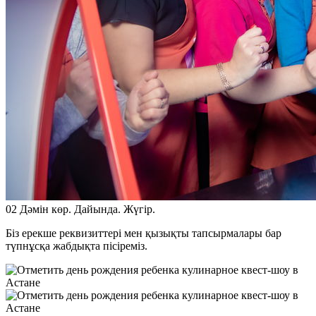
02
Дәмін көр. Дайында. Жүгір.
Біз ерекше реквизиттері мен қызықты тапсырмалары бар
түпнұсқа жабдықта пісіреміз.