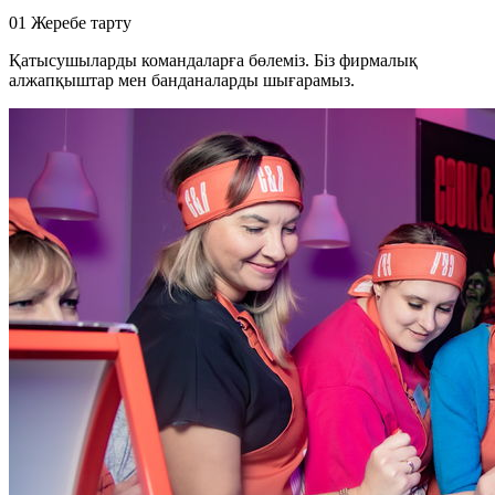
01
Жеребе тарту
Қатысушыларды командаларға бөлеміз. Біз фирмалық
алжапқыштар мен банданаларды шығарамыз.