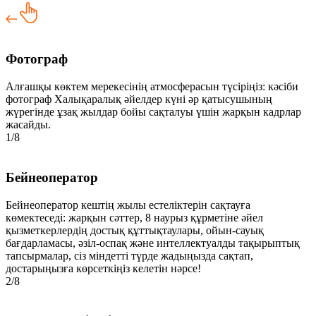
Фотограф
Алғашқы көктем мерекесінің атмосферасын түсіріңіз: кәсіби
фотограф Халықаралық әйелдер күні әр қатысушының
жүрегінде ұзақ жылдар бойы сақталуы үшін жарқын кадрлар
жасайды.
1/8
Бейнеоператор
Бейнеоператор кештің жылы естеліктерін сақтауға
көмектеседі: жарқын сәттер, 8 наурыз құрметіне әйел
қызметкерлердің достық құттықтаулары, ойын-сауық
бағдарламасы, әзіл-оспақ және интеллектуалды тақырыптық
тапсырмалар, сіз міндетті түрде жадыңызда сақтап,
достарыңызға көрсеткіңіз келетін нәрсе!
2/8