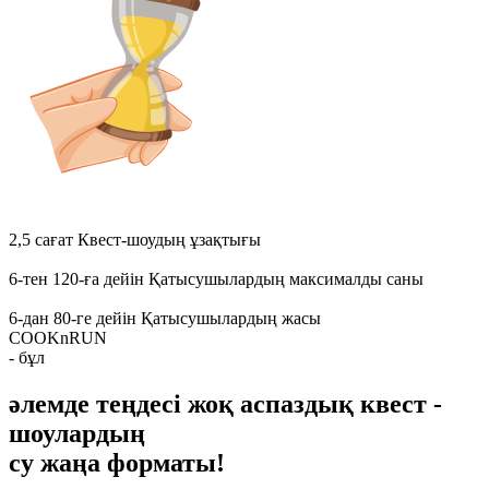
2,5 сағат
Квест-шоудың ұзақтығы
6-тен 120-ға дейін
Қатысушылардың максималды саны
6-дан 80-ге дейін
Қатысушылардың жасы
COOKnRUN
- бұл
әлемде теңдесі жоқ аспаздық квест -
шоулардың
су жаңа форматы!