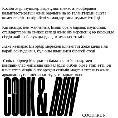
Кәсіби жүргізушілер
Бізде ұмытылмас атмосфераны
қалыптастыратын және барлығына өз таланттарын ашуға
көмектесетін тәжірибелі мамандар ғана жұмыс істейді
Қауіпсіздік пен жайлылық
Біздің орын барлық қауіпсіздік
стандарттарына сәйкес келеді және біз мерекенің әр кезеңінде
сіздің жайлы болуыңызды қамтамасыз етеміз
Жеке көзқарас
Біз әрбір мерекені клиенттің жеке қалауына
қарай бейімдейміз, бұл оны шынымен бірегей етеді
Үздік пікірлер
Мыңдаған бақытты отбасылар мен
компаниялар маңызды оқиғаларды бізбен бірге атап өтті. Біз
клиенттеріміздің бізге артқан сенімін мақтан тұтамыз және
әрқашан күткеннен асып түсуге тырысамыз.
COOKnRUN