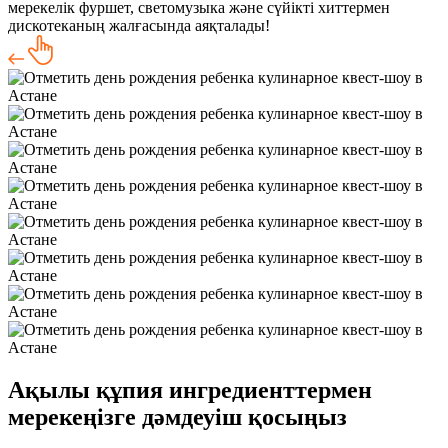
мерекелік фуршет, светомузыка және сүйікті хиттермен
дискотеканың жалғасында аяқталады!
Ақылы құпия ингредиенттермен
мерекеңізге дәмдеуіш қосыңыз