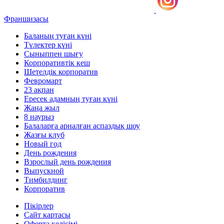
Франшизасы
Баланың туған күні
Түлектер күні
Сыныппен шығу
Корпоративтік кеш
Шетелдік корпоратив
Февромарт
23 ақпан
Ересек адамның туған күні
Жаңа жыл
8 наурыз
Балаларға арналған аспаздық шоу
Жазғы клуб
Новый год
День рождения
Взрослый день рождения
Выпускной
Тимбилдинг
Корпоратив
Пікірлер
Сайт картасы
Оферта келісімі