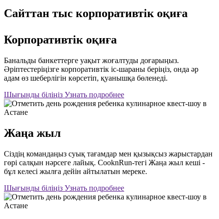
Сайттан тыс корпоративтік оқиға
Корпоративтік оқиға
Банальды банкеттерге уақыт жоғалтуды доғарыңыз.
Әріптестеріңізге корпоративтік іс-шараны беріңіз, онда әр
адам өз шеберлігін көрсетіп, қуанышқа бөленеді.
Шығынды біліңіз
Узнать подробнее
Жаңа жыл
Сіздің командаңыз суық тағамдар мен қызықсыз жарыстардан
гөрі салқын нәрсеге лайық. CooknRun-тегі Жаңа жыл кеші -
бұл келесі жылға дейін айтылатын мереке.
Шығынды біліңіз
Узнать подробнее