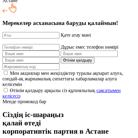
Мерекелер асханасына баруды қалаймын!
Қате атау мәні
Дұрыс емес телефон нөмірі
Өтінім қалдыру
Мен акциялар мен жеңілдіктер туралы ақпарат алуға,
сондай-ақ жарнамалық сипаттағы хабарламалар алуға
келісемін
Өтінім қалдыру арқылы сіз құпиялылық
саясатымен
келісесіз
Менде промокод бар
Сіздің іс-шараңыз
қалай өтеді
корпоративтік партия
в Астане