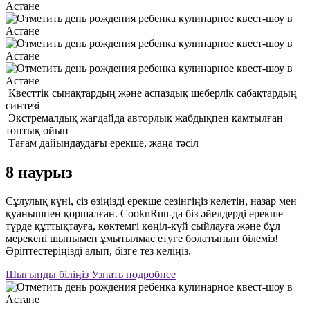
Квесттік сынақтардың және аспаздық шеберлік сабақтардың
синтезі
Экстремалдық жағдайда авторлық жабдықпен қамтылған
топтық ойын
Тағам дайындаудағы ерекше, жаңа тәсіл
8 наурыз
Сұлулық күні, сіз өзіңізді ерекше сезінгіңіз келетін, назар мен
қуанышпен қоршалған. CooknRun-да біз әйелдерді ерекше
түрде құттықтауға, көктемгі көңіл-күй сыйлауға және бұл
мерекені шынымен ұмытылмас етуге болатынын білеміз!
Әріптестеріңізді алып, бізге тез келіңіз.
Шығынды біліңіз
Узнать подробнее