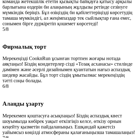
команда жетекшілік ететін қызықты байқауға қатысу арқылы
барлығына өздерін би алаңының жұлдызы ретінде сезінуге
мүмкіндік беріңіз. Бұл өзіңіздің би қабілеттеріңізді көрсетудің
тамаша мүмкіндігі, ал жеңімпаздар тек сыйлықтар ғана емес,
сонымен бірге дүркіретіп қошемет көрсетеді!
5/8
Фирмалық торт
Мерекеңізді CooknRun ұсынған тортпен жоғары нотада
аяқтаңыз! Біздің кондитерлер сізді «Тозақ асханасы» стилінде
дәмімен және әсерлі дизайнымен қуантатын нағыз аспаздық
шедевр жасайды. Бұл торт сіздің ұмытылмас мерекеңіздің
тәтті соңы болады.
6/8
Алаңды ұзарту
Мерекемен қоштасуға асықпаңыз! Біздің аспаздық квест
шоуымызда көбірек уақыт өткізгіңіз келсе, өткізу орнын
кеңейту қызметін пайдаланыңыз. Ешқандай қажетсіз
уайымсыз көңілді атмосфераны қалағаныңызша тамашалаңыз!
7/8