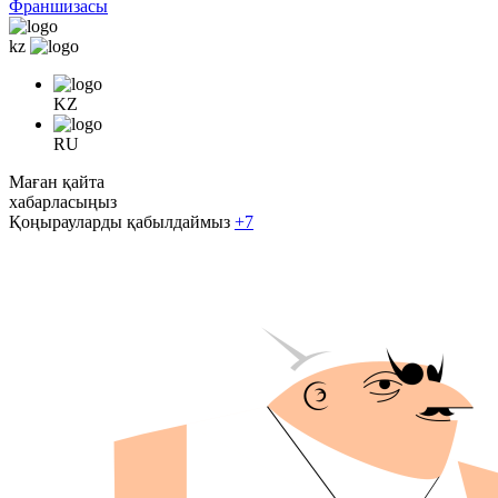
Франшизасы
kz
KZ
RU
Маған қайта
хабарласыңыз
Қоңырауларды қабылдаймыз
+7