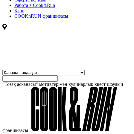
Работа в Cook&Run
Блог
COOKnRUN франшизасы
"Тозақ асханасы" мотивтерімен кулинарлық квест-шоудың
франшизасы