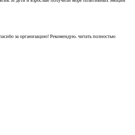
иятия. И дети и взрослые получили море позитивных эмоций
Спасибо за организацию! Рекомендую.
читать полностью