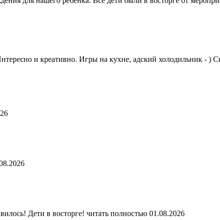
дения для нашего ребёнка. Все дети были в восторге от меропр
тересно и креативно. Игры на кухне, адский холодильник - ) 
026
08.2026
вилось! Дети в восторге!
читать полностью
01.08.2026