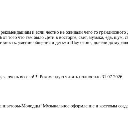
 рекомендациям и если честно не ожидали чего то грандиозного
т того что там было Дети в восторге, свет, музыка, еда, шум, с
ктивность, умение общения и детьми Шоу огонь, довели до мураш
ея. очень весело!!!! Рекомендую
читать полностью
31.07.2026
рганизаторы-Молодцы! Музыкальное оформление и костюмы созда