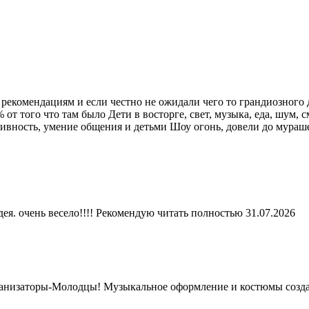
 рекомендациям и если честно не ожидали чего то грандиозного
т того что там было Дети в восторге, свет, музыка, еда, шум, с
ктивность, умение общения и детьми Шоу огонь, довели до мураш
ея. очень весело!!!! Рекомендую
читать полностью
31.07.2026
рганизаторы-Молодцы! Музыкальное оформление и костюмы созда