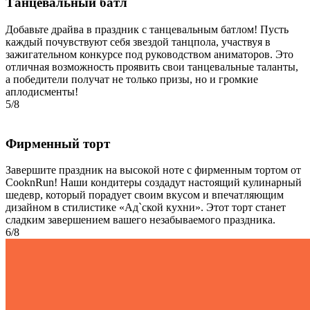
Танцевальный батл
Добавьте драйва в праздник с танцевальным батлом! Пусть
каждый почувствуют себя звездой танцпола, участвуя в
зажигательном конкурсе под руководством аниматоров. Это
отличная возможность проявить свои танцевальные таланты,
а победители получат не только призы, но и громкие
аплодисменты!
5/8
Фирменный торт
Завершите праздник на высокой ноте с фирменным тортом от
CooknRun! Наши кондитеры создадут настоящий кулинарный
шедевр, который порадует своим вкусом и впечатляющим
дизайном в стилистике «Ад`ской кухни». Этот торт станет
сладким завершением вашего незабываемого праздника.
6/8