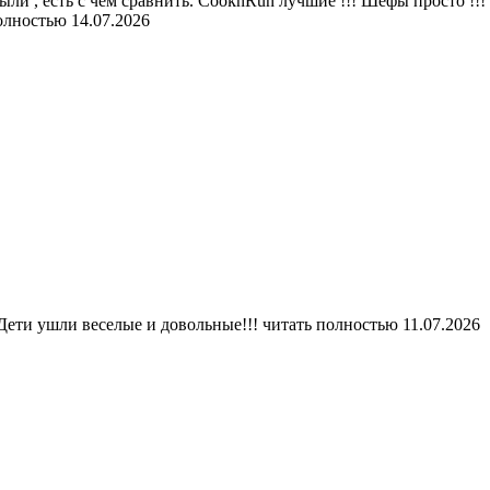
ыли , есть с чем сравнить. CooknRun лучшие !!! Шефы просто !!! 
олностью
14.07.2026
Дети ушли веселые и довольные!!!
читать полностью
11.07.2026