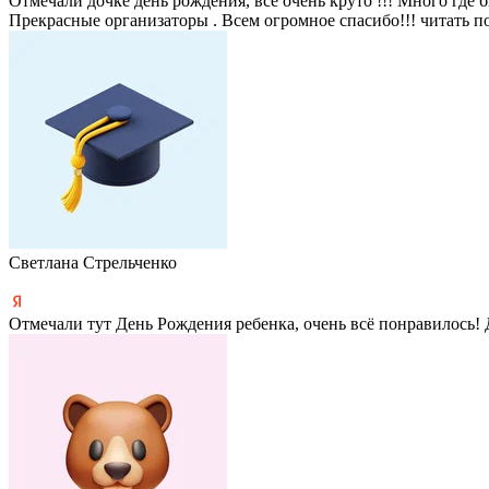
Отмечали дочке день рождения, все очень круто !!! Много где б
Прекрасные организаторы . Всем огромное спасибо!!!
читать п
Светлана Стрельченко
Отмечали тут День Рождения ребенка, очень всё понравилось! 