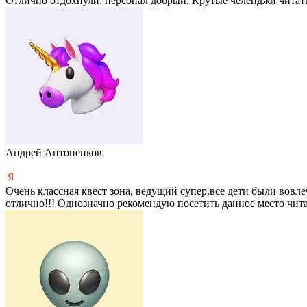
Отлично отдохнули, персонал добрый. Крутые челенджи
читат
Андрей Антоненков
Очень классная квест зона, ведущий супер,все дети были вовле
отлично!!! Однозначно рекомендую посетить данное место
чит