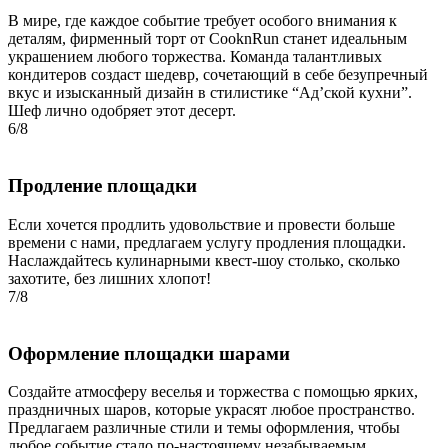
В мире, где каждое событие требует особого внимания к
деталям, фирменный торт от CooknRun станет идеальным
украшением любого торжества. Команда талантливых
кондитеров создаст шедевр, сочетающий в себе безупречный
вкус и изысканный дизайн в стилистике “Ад’ской кухни”.
Шеф лично одобряет этот десерт.
6/8
Продление площадки
Если хочется продлить удовольствие и провести больше
времени с нами, предлагаем услугу продления площадки.
Наслаждайтесь кулинарными квест-шоу столько, сколько
захотите, без лишних хлопот!
7/8
Оформление площадки шарами
Создайте атмосферу веселья и торжества с помощью ярких,
праздничных шаров, которые украсят любое пространство.
Предлагаем различные стили и темы оформления, чтобы
любое событие стало по-настоящему незабываемым.