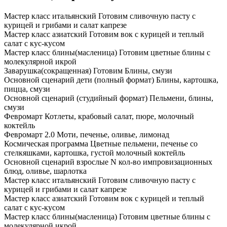
Мастер класс итальянский
Готовим сливочную пасту с
курицей и грибами и салат капрезе
Мастер класс азиатский
Готовим вок с курицей и теплый
салат с кус-кусом
Мастер класс блины(масленица)
Готовим цветные блины с
молекулярной икрой
⁠Заварушка(сокращенная)
Готовим Блины, смузи
Основной сценарий дети (полный формат)
Блины, картошка,
пицца, смузи
Основной сценарий (студийный формат)
Пельмени, блины,
смузи
Февромарт
Котлеты, крабовый салат, пюре, молочный
коктейль
⁠Февромарт 2.0
Моти, печенье, оливье, лимонад
Космическая программа
Цветные пельмени, печенье со
стелкяшками, картошка, густой молочный коктейль
Основной сценарий взрослые
N кол-во импровизационных
блюд, оливье, шарлотка
Мастер класс итальянский
Готовим сливочную пасту с
курицей и грибами и салат капрезе
Мастер класс азиатский
Готовим вок с курицей и теплый
салат с кус-кусом
Мастер класс блины(масленица)
Готовим цветные блины с
молекулярной икрой