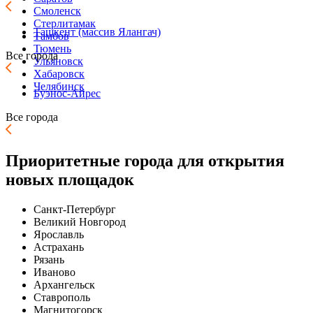
Смоленск
Стерлитамак
Ташкент (массив Ялангач)
Тамбов
Тюмень
Все города
Ульяновск
Хабаровск
Челябинск
Буэнос-Айрес
Все города
Приоритетные города
для открытия
новых площадок
Санкт-Петербург
Великий Новгород
Ярославль
Астрахань
Рязань
Иваново
Архангельск
Ставрополь
Магнитогорск