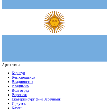
Аргентина
Барнаул
Благовещенск
Владивосток
Владимир
Волгоград
Воронеж
Екатеринбург (м-н Заречный)
Иркутск
Казань