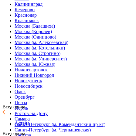
Калининград
Кемерово
Краснодар
Красноярск
Москва (Балашиха)
Москва (Королев)
Москва (Одинцово)
Москва (м. Алексеевская)
Москва (м. Котельники)
Москва (м. Строгино)
Москва (м. Университет)
Москва (м. Южная)
Нижневартовск
Нижний Новгород
Новокузнецк
Новосибирск
Омск
Оренбург
Пенза
Все города
Пермь
Ростов-на-Дону
Самара
Астана
Санкт-Петербург (м. Комендантский пр-кт)
Санкт-Петербург (м. Чернышевская)
Все города
Саратов