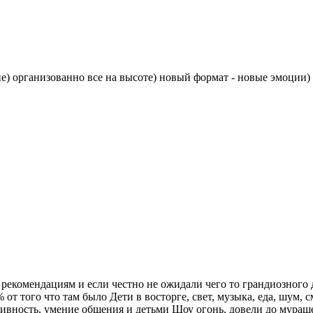
) организованно все на высоте) новый формат - новые эмоции) 
 рекомендациям и если честно не ожидали чего то грандиозного
т того что там было Дети в восторге, свет, музыка, еда, шум, с
ктивность, умение общения и детьми Шоу огонь, довели до мураш